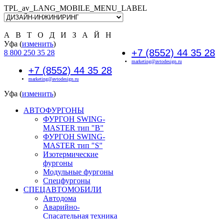
TPL_av_LANG_MOBILE_MENU_LABEL
А В Т О Д И З А Й Н
Уфа (
изменить
)
+7 (8552) 44 35 28
8 800 250 35 28
marketing@avtodesign.ru
+7 (8552) 44 35 28
marketing@avtodesign.ru
Уфа (
изменить
)
АВТОФУРГОНЫ
ФУРГОН SWING-
MASTER тип "B"
ФУРГОН SWING-
MASTER тип "S"
Изотермические
фургоны
Модульные фургоны
Спецфургоны
СПЕЦАВТОМОБИЛИ
Автодома
Аварийно-
Спасательная техника