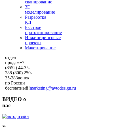
сканирование
3D
моделирование
Разработка
КД
Быстрое
прототипирование
Инжиниринговые
проекты
Макетирование
отдел
продаж
+7
(8552) 44-35-
28
8 (800) 250-
35-28
Звонок
по России
бесплатный!
marketing@avtodesign.ru
ВИДЕО о
нас