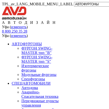
TPL_av_LANG_MOBILE_MENU_LABEL
А В Т О Д И З А Й Н
Уфа (
изменить
)
8 800 250 35 28
Уфа (
изменить
)
АВТОФУРГОНЫ
ФУРГОН SWING-
MASTER тип "B"
ФУРГОН SWING-
MASTER тип "S"
Изотермические
фургоны
Модульные фургоны
Спецфургоны
СПЕЦАВТОМОБИЛИ
Автодома
Аварийно-
Спасательная техника
Передвижные пункты
управления