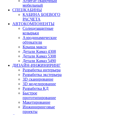
Агрегат сварочный
мобильный
СПЕЦКАБИНЫ
КАБИНА БОЕВОГО
РАСЧЕТА
АВТОКОМПОНЕНТЫ
Солнцезащитные
козырьки
Аэродинамические
обтекатели
Крыша макси
Детали Камаз 4308
Детали Камаз 5308
Детали Камаз 5490
ДИЗАЙН-ИНЖИНИРИНГ
Разработка интерьера
Разработка экстерьера
3D сканирование
3D моделирование
Разработка КД
Быстрое
прототипирование
Макетирование
Инжиниринговые
проекты