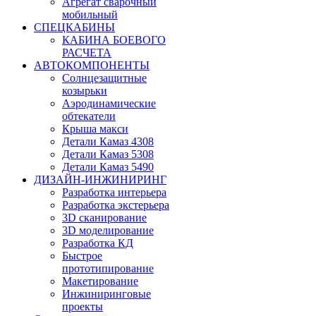
Агрегат сварочный
мобильный
СПЕЦКАБИНЫ
КАБИНА БОЕВОГО
РАСЧЕТА
АВТОКОМПОНЕНТЫ
Солнцезащитные
козырьки
Аэродинамические
обтекатели
Крыша макси
Детали Камаз 4308
Детали Камаз 5308
Детали Камаз 5490
ДИЗАЙН-ИНЖИНИРИНГ
Разработка интерьера
Разработка экстерьера
3D сканирование
3D моделирование
Разработка КД
Быстрое
прототипирование
Макетирование
Инжиниринговые
проекты