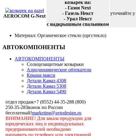
козырек на:
- Газон Next
- Газель Некст
уточняйте у
AEROCOM G-Next
- Урал Некст
с надкрышным спальником
Материал: Органическое стекло (оргстекло)
АВТОКОМПОНЕНТЫ
АВТОКОМПОНЕНТЫ
Солнцезащитные козырьки
Аэродинамические обтекатели
Крыша макси
Детали Камаз 4308
Детали Камаз 5308
Детали Камаз 5490
отдел продаж
+7 (8552) 44-35-28
8 (800)
250-35-28
Звонок по России
бесплатный!
marketing@avtodesign.ru
ВНИМАНИЕ! Для заказа продукции для
юридических лиц и индивидуальных
предпринимателей необходимо
направить по телефону или электронной