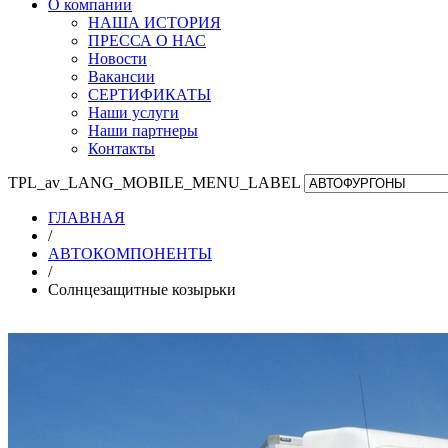
О компании
НАША ИСТОРИЯ
ПРЕССА О НАС
Новости
Вакансии
СЕРТИФИКАТЫ
Наши услуги
Наши партнеры
Контакты
TPL_av_LANG_MOBILE_MENU_LABEL
ГЛАВНАЯ
/
АВТОКОМПОНЕНТЫ
/
Солнцезащитные козырьки