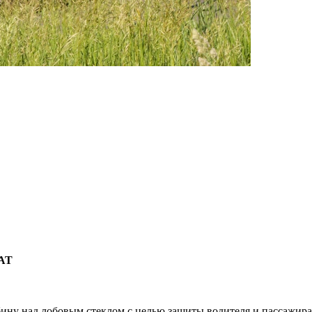
IAT
бину над лобовым стеклом с целью защиты водителя и пассажира