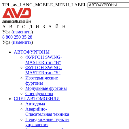
TPL_av_LANG_MOBILE_MENU_LABEL
А В Т О Д И З А Й Н
Уфа (
изменить
)
8 800 250 35 28
Уфа (
изменить
)
АВТОФУРГОНЫ
ФУРГОН SWING-
MASTER тип "B"
ФУРГОН SWING-
MASTER тип "S"
Изотермические
фургоны
Модульные фургоны
Спецфургоны
СПЕЦАВТОМОБИЛИ
Автодома
Аварийно-
Спасательная техника
Передвижные пункты
управления