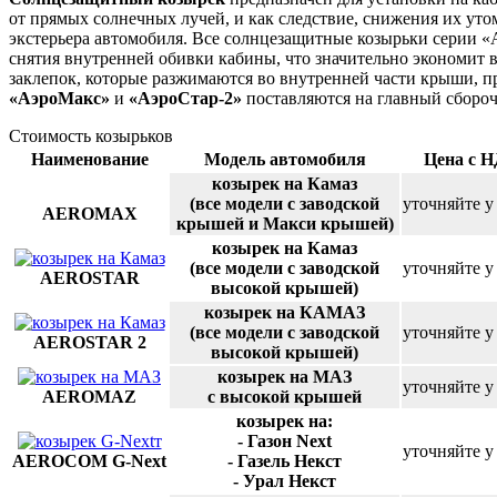
от прямых солнечных лучей, и как следствие, снижения их ут
экстерьера автомобиля. Все солнцезащитные козырьки серии 
снятия внутренней обивки кабины, что значительно экономит в
заклепок, которые разжимаются во внутренней части крыши, п
«АэроМакс»
и
«АэроСтар-2»
поставляются на главный сбор
Стоимость козырьков
Наименование
Модель автомобиля
Цена с Н
козырек на Камаз
(все модели с заводской
уточняйте у
AEROMAX
крышей и Макси крышей)
козырек на Камаз
(все модели с заводской
уточняйте у
AEROSTAR
высокой крышей)
козырек на КАМАЗ
(все модели с заводской
уточняйте у
AEROSTAR 2
высокой крышей)
козырек на МАЗ
уточняйте у
AEROMAZ
с высокой крышей
козырек на:
- Газон Next
уточняйте у
AEROCOM G-Next
- Газель Некст
- Урал Некст