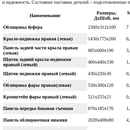
и надежность. Состояние поставки деталей – подготовленные 
Размеры,
М
Наименование
ДхШхВ, мм
Облицовка буфера
2360х312х100
7
Крыло-подножка правая (левая)
1430х775х260
6,
Панель задней части крыла правая
685х600х190
3
(левая)
Щиток задний крыла-подножки
460х440х330
1
правый (левый)
Щиток подножки правый (левый)
430х220х30
0
Облицовка фары правая(левая)
530х300х120
0
Кронштейн фары правый (левый)
521х255х21
0
Панель передка боковая съемная
870х185х176
1
Панель облицовочная нижняя
2020х400х80
4