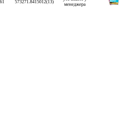
,61
573271.8415012(13)
менеджера