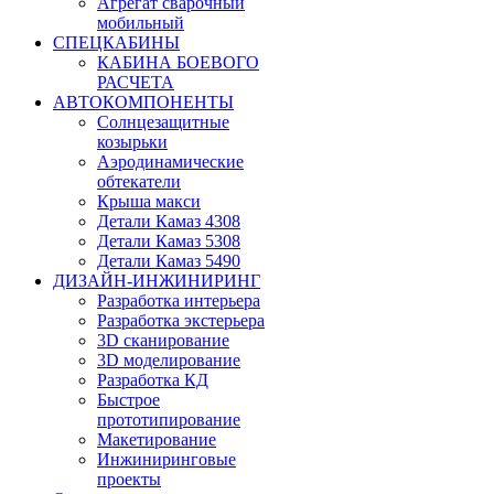
Агрегат сварочный
мобильный
СПЕЦКАБИНЫ
КАБИНА БОЕВОГО
РАСЧЕТА
АВТОКОМПОНЕНТЫ
Солнцезащитные
козырьки
Аэродинамические
обтекатели
Крыша макси
Детали Камаз 4308
Детали Камаз 5308
Детали Камаз 5490
ДИЗАЙН-ИНЖИНИРИНГ
Разработка интерьера
Разработка экстерьера
3D сканирование
3D моделирование
Разработка КД
Быстрое
прототипирование
Макетирование
Инжиниринговые
проекты