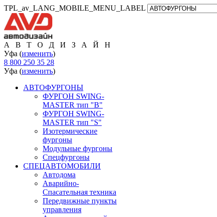
TPL_av_LANG_MOBILE_MENU_LABEL
А В Т О Д И З А Й Н
Уфа (
изменить
)
8 800 250 35 28
Уфа (
изменить
)
АВТОФУРГОНЫ
ФУРГОН SWING-
MASTER тип "B"
ФУРГОН SWING-
MASTER тип "S"
Изотермические
фургоны
Модульные фургоны
Спецфургоны
СПЕЦАВТОМОБИЛИ
Автодома
Аварийно-
Спасательная техника
Передвижные пункты
управления