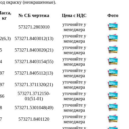
под окраску (неокрашенные).
асса,
№ СБ чертежа
Цена с НДС
Фото
кг
уточняйте у
573271.2803010
менеджера
уточняйте у
2(6,3)
573271.8403012(13)
менеджера
уточняйте у
,5
573271.8403020(21)
менеджера
уточняйте у
,4
573271.8403154(55)
менеджера
уточняйте у
,97
573271.8405112(13)
менеджера
уточняйте у
,97
573271.3711320(21)
менеджера
573271.3712150-
уточняйте у
,66
01(51-01)
менеджера
уточняйте у
,8
573271.5301048(49)
менеджера
уточняйте у
,7
573271.8401120
менеджера
уточняйте у