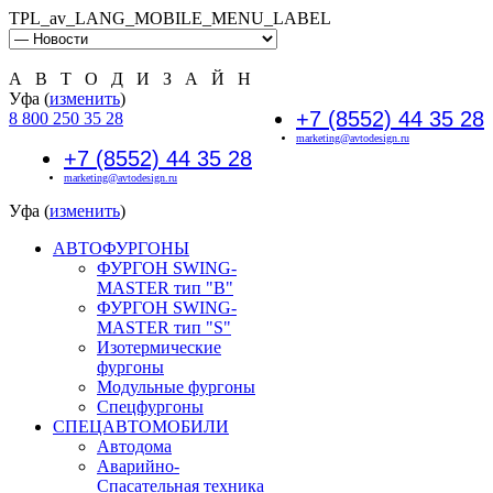
TPL_av_LANG_MOBILE_MENU_LABEL
А В Т О Д И З А Й Н
Уфа (
изменить
)
+7 (8552) 44 35 28
8 800 250 35 28
marketing@avtodesign.ru
+7 (8552) 44 35 28
marketing@avtodesign.ru
Уфа (
изменить
)
АВТОФУРГОНЫ
ФУРГОН SWING-
MASTER тип "B"
ФУРГОН SWING-
MASTER тип "S"
Изотермические
фургоны
Модульные фургоны
Спецфургоны
СПЕЦАВТОМОБИЛИ
Автодома
Аварийно-
Спасательная техника