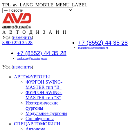
TPL_av_LANG_MOBILE_MENU_LABEL
А В Т О Д И З А Й Н
Уфа (
изменить
)
+7 (8552) 44 35 28
8 800 250 35 28
marketing@avtodesign.ru
+7 (8552) 44 35 28
marketing@avtodesign.ru
Уфа (
изменить
)
АВТОФУРГОНЫ
ФУРГОН SWING-
MASTER тип "B"
ФУРГОН SWING-
MASTER тип "S"
Изотермические
фургоны
Модульные фургоны
Спецфургоны
СПЕЦАВТОМОБИЛИ
Автодома